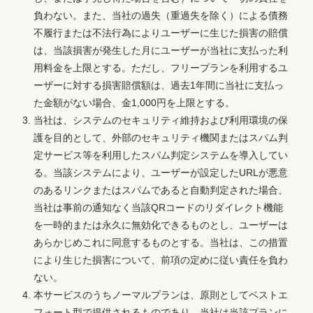
負わない。また、当社の過失（重過失を除く）による債務
不履行または不法行為によりユーザーに生じた損害の賠償
は、当該損害が発生した月にユーザーが当社に支払った利
用料金を上限とする。ただし、フリープランを利用するユ
ーザーに対する損害賠償額は、過去1年間に当社に支払っ
た金額がない場合、金1,000円を上限とする。
当社は、システムのセキュリティ維持および利用環境の保
護を目的として、外部のセキュリティ機関またはスパム判
定サービス等を利用したスパム判定システムを導入してい
る。当該システムにより、ユーザーが設定したURLが悪意
のあるリンクまたはスパムであると自動判定された場合、
当社は事前の通知なく当該QRコードのリダイレクト機能
を一時的または永久に無効化できるものとし、ユーザーは
あらかじめこれに同意するものとする。当社は、この措置
により生じた損害について、前項の定めに従い責任を負わ
ない。
本サービスのうちノーマルプランは、原則としてベストエ
フォート型で提供されるものであり、当社は当該プランに