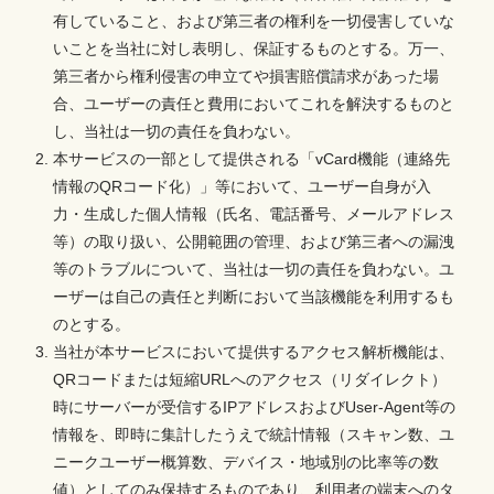
有していること、および第三者の権利を一切侵害していな
いことを当社に対し表明し、保証するものとする。万一、
第三者から権利侵害の申立てや損害賠償請求があった場
合、ユーザーの責任と費用においてこれを解決するものと
し、当社は一切の責任を負わない。
本サービスの一部として提供される「vCard機能（連絡先
情報のQRコード化）」等において、ユーザー自身が入
力・生成した個人情報（氏名、電話番号、メールアドレス
等）の取り扱い、公開範囲の管理、および第三者への漏洩
等のトラブルについて、当社は一切の責任を負わない。ユ
ーザーは自己の責任と判断において当該機能を利用するも
のとする。
当社が本サービスにおいて提供するアクセス解析機能は、
QRコードまたは短縮URLへのアクセス（リダイレクト）
時にサーバーが受信するIPアドレスおよびUser-Agent等の
情報を、即時に集計したうえで統計情報（スキャン数、ユ
ニークユーザー概算数、デバイス・地域別の比率等の数
値）としてのみ保持するものであり、利用者の端末へのタ