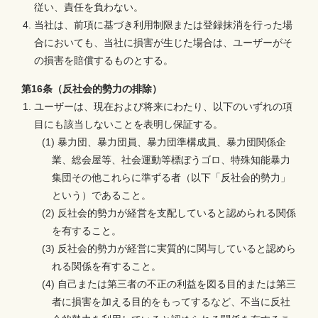
従い、責任を負わない。
当社は、前項に基づき利用制限または登録抹消を行った場
合においても、当社に損害が生じた場合は、ユーザーがそ
の損害を賠償するものとする。
第16条（反社会的勢力の排除）
ユーザーは、現在および将来にわたり、以下のいずれの項
目にも該当しないことを表明し保証する。
(1) 暴力団、暴力団員、暴力団準構成員、暴力団関係企
業、総会屋等、社会運動等標ぼうゴロ、特殊知能暴力
集団その他これらに準ずる者（以下「反社会的勢力」
という）であること。
(2) 反社会的勢力が経営を支配していると認められる関係
を有すること。
(3) 反社会的勢力が経営に実質的に関与していると認めら
れる関係を有すること。
(4) 自己または第三者の不正の利益を図る目的または第三
者に損害を加える目的をもってするなど、不当に反社