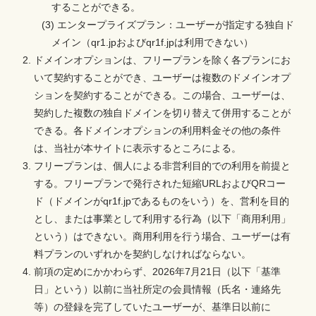
することができる。
(3) エンタープライズプラン：ユーザーが指定する独自ド
メイン（qr1.jpおよびqr1f.jpは利用できない）
ドメインオプションは、フリープランを除く各プランにお
いて契約することができ、ユーザーは複数のドメインオプ
ションを契約することができる。この場合、ユーザーは、
契約した複数の独自ドメインを切り替えて併用することが
できる。各ドメインオプションの利用料金その他の条件
は、当社が本サイトに表示するところによる。
フリープランは、個人による非営利目的での利用を前提と
する。フリープランで発行された短縮URLおよびQRコー
ド（ドメインがqr1f.jpであるものをいう）を、営利を目的
とし、または事業として利用する行為（以下「商用利用」
という）はできない。商用利用を行う場合、ユーザーは有
料プランのいずれかを契約しなければならない。
前項の定めにかかわらず、2026年7月21日（以下「基準
日」という）以前に当社所定の会員情報（氏名・連絡先
等）の登録を完了していたユーザーが、基準日以前に