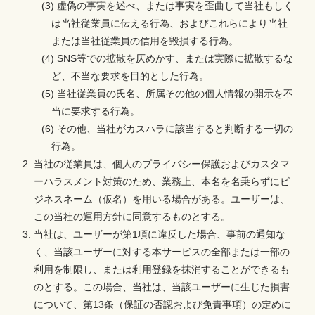
(3) 虚偽の事実を述べ、または事実を歪曲して当社もしく
は当社従業員に伝える行為、およびこれらにより当社
または当社従業員の信用を毀損する行為。
(4) SNS等での拡散を仄めかす、または実際に拡散するな
ど、不当な要求を目的とした行為。
(5) 当社従業員の氏名、所属その他の個人情報の開示を不
当に要求する行為。
(6) その他、当社がカスハラに該当すると判断する一切の
行為。
当社の従業員は、個人のプライバシー保護およびカスタマ
ーハラスメント対策のため、業務上、本名を名乗らずにビ
ジネスネーム（仮名）を用いる場合がある。ユーザーは、
この当社の運用方針に同意するものとする。
当社は、ユーザーが第1項に違反した場合、事前の通知な
く、当該ユーザーに対する本サービスの全部または一部の
利用を制限し、または利用登録を抹消することができるも
のとする。この場合、当社は、当該ユーザーに生じた損害
について、第13条（保証の否認および免責事項）の定めに