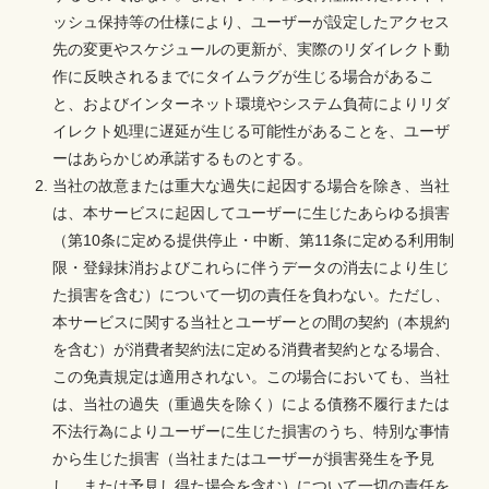
ッシュ保持等の仕様により、ユーザーが設定したアクセス
先の変更やスケジュールの更新が、実際のリダイレクト動
作に反映されるまでにタイムラグが生じる場合があるこ
と、およびインターネット環境やシステム負荷によりリダ
イレクト処理に遅延が生じる可能性があることを、ユーザ
ーはあらかじめ承諾するものとする。
当社の故意または重大な過失に起因する場合を除き、当社
は、本サービスに起因してユーザーに生じたあらゆる損害
（第10条に定める提供停止・中断、第11条に定める利用制
限・登録抹消およびこれらに伴うデータの消去により生じ
た損害を含む）について一切の責任を負わない。ただし、
本サービスに関する当社とユーザーとの間の契約（本規約
を含む）が消費者契約法に定める消費者契約となる場合、
この免責規定は適用されない。この場合においても、当社
は、当社の過失（重過失を除く）による債務不履行または
不法行為によりユーザーに生じた損害のうち、特別な事情
から生じた損害（当社またはユーザーが損害発生を予見
し、または予見し得た場合を含む）について一切の責任を