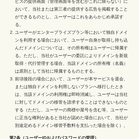
ビスの提供画面（管理画面等を含むがこれに限らない）に
おいて、当社または第三者の提供する広告を掲載すること
ができるものとし、ユーザーはこれをあらかじめ承諾す
る。
ユーザーがエンタープライズプラン等において独自ドメイ
ンを利用する場合において、ユーザー自身が取得し持ち込
んだドメインについては、その所有権はユーザーに帰属す
る。ただし、当社がユーザーの委託によりドメインを新規
取得・代行管理する場合、当該ドメインの所有権（名義）
は原則として当社に帰属するものとする。
前項後段の場合において、ユーザーが本サービスを退会、
または独自ドメインを利用しないプランへ移行したとき
は、当該ドメインの利用権は即時消滅し、ユーザーは当社
に対してドメインの移管を請求することはできないものと
する（ただし、ユーザーの商標や屋号を含む等、ユーザー
に正当な権利があると当社が認めた場合において、当社が
別途定めるドメイン移管手数料を支払った場合を除く）。
第7条（ユーザーIDおよびパスワードの管理）