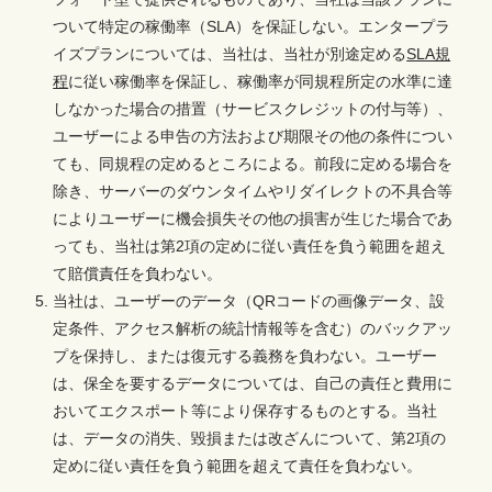
ついて特定の稼働率（SLA）を保証しない。エンタープラ
イズプランについては、当社は、当社が別途定める
SLA規
程
に従い稼働率を保証し、稼働率が同規程所定の水準に達
しなかった場合の措置（サービスクレジットの付与等）、
ユーザーによる申告の方法および期限その他の条件につい
ても、同規程の定めるところによる。前段に定める場合を
除き、サーバーのダウンタイムやリダイレクトの不具合等
によりユーザーに機会損失その他の損害が生じた場合であ
っても、当社は第2項の定めに従い責任を負う範囲を超え
て賠償責任を負わない。
当社は、ユーザーのデータ（QRコードの画像データ、設
定条件、アクセス解析の統計情報等を含む）のバックアッ
プを保持し、または復元する義務を負わない。ユーザー
は、保全を要するデータについては、自己の責任と費用に
おいてエクスポート等により保存するものとする。当社
は、データの消失、毀損または改ざんについて、第2項の
定めに従い責任を負う範囲を超えて責任を負わない。