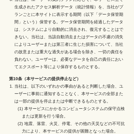
生成されたアクセス解析データ（統計情報）を、当社がプ
ランごとに本サイトに表示する期間（以下「データ保管期
間」という）保管する。データ保管期間を経過したデータ
は、システムにより自動的に消去され、復元することはで
きない。当社は、当該自動消去またはデータの不慮の消失
によりユーザーまたは第三者に生じた損害について、当社
の故意または重大な過失がある場合を除き、一切の責任を
負わない。ユーザーは、必要なデータを自己の責任におい
てエクスポート等により保存するものとする。
第10条（本サービスの提供停止など）
当社は、以下のいずれかの事由があると判断した場合、ユ
ーザーに事前に通知することなく、本サービスの全部また
は一部の提供を停止または中断できるものとする。
(1) 本サービスにかかるコンピュータシステムの保守点検
または更新を行う場合。
(2) 地震、落雷、火災、停電、その他の天災などの不可抗
力により、本サービスの提供が困難となった場合。