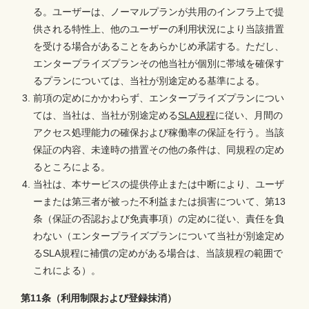
る。ユーザーは、ノーマルプランが共用のインフラ上で提
供される特性上、他のユーザーの利用状況により当該措置
を受ける場合があることをあらかじめ承諾する。ただし、
エンタープライズプランその他当社が個別に帯域を確保す
るプランについては、当社が別途定める基準による。
前項の定めにかかわらず、エンタープライズプランについ
ては、当社は、当社が別途定める
SLA規程
に従い、月間の
アクセス処理能力の確保および稼働率の保証を行う。当該
保証の内容、未達時の措置その他の条件は、同規程の定め
るところによる。
当社は、本サービスの提供停止または中断により、ユーザ
ーまたは第三者が被った不利益または損害について、第13
条（保証の否認および免責事項）の定めに従い、責任を負
わない（エンタープライズプランについて当社が別途定め
るSLA規程に補償の定めがある場合は、当該規程の範囲で
これによる）。
第11条（利用制限および登録抹消）