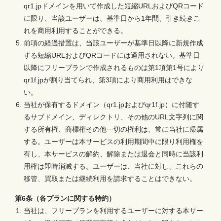
qr1.jpドメインを用いて作成した短縮URLおよびQRコード
に限り、当該ユーザーは、基準日から1年間、引き続きこ
れを商用利用することができる。
前項の経過措置は、当該ユーザーが基準日以降に新規作成
する短縮URLおよびQRコードには適用されない。基準日
以降にフリープランで作成されるものは第1項第1号により
qr1f.jpが割り当てられ、第3項により商用利用はできな
い。
当社が保有するドメイン（qr1.jpおよびqr1f.jp）に付随す
るサブドメイン、ディレクトリ、その他のURL文字列に関
する所有権、商標権その他一切の権利は、常に当社に帰属
する。ユーザーは本サービスの利用期間中に限り利用権を
有し、本サービスの解約、解除または退会と同時に当該利
用権は即時消滅する。ユーザーは、当社に対し、これらの
移管、買取または継続利用を請求することはできない。
第6条（各プランに関する特約）
当社は、フリープランを利用するユーザーに対する本サー