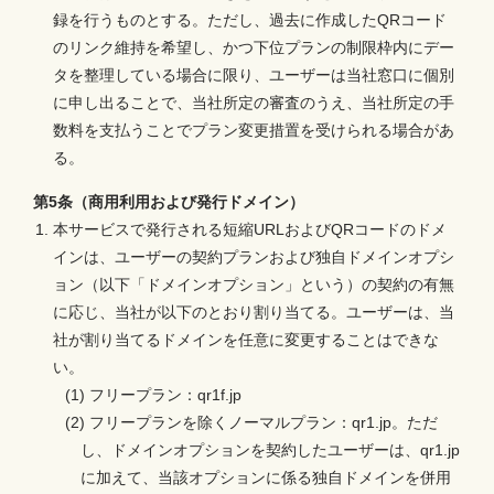
録を行うものとする。ただし、過去に作成したQRコード
のリンク維持を希望し、かつ下位プランの制限枠内にデー
タを整理している場合に限り、ユーザーは当社窓口に個別
に申し出ることで、当社所定の審査のうえ、当社所定の手
数料を支払うことでプラン変更措置を受けられる場合があ
る。
第5条（商用利用および発行ドメイン）
本サービスで発行される短縮URLおよびQRコードのドメ
インは、ユーザーの契約プランおよび独自ドメインオプシ
ョン（以下「ドメインオプション」という）の契約の有無
に応じ、当社が以下のとおり割り当てる。ユーザーは、当
社が割り当てるドメインを任意に変更することはできな
い。
(1) フリープラン：qr1f.jp
(2) フリープランを除くノーマルプラン：qr1.jp。ただ
し、ドメインオプションを契約したユーザーは、qr1.jp
に加えて、当該オプションに係る独自ドメインを併用