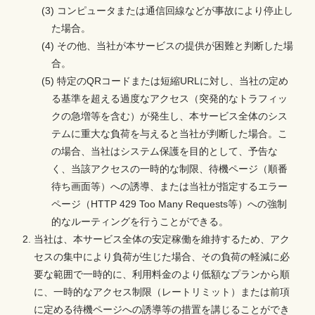
(3) コンピュータまたは通信回線などが事故により停止し
た場合。
(4) その他、当社が本サービスの提供が困難と判断した場
合。
(5) 特定のQRコードまたは短縮URLに対し、当社の定め
る基準を超える過度なアクセス（突発的なトラフィッ
クの急増等を含む）が発生し、本サービス全体のシス
テムに重大な負荷を与えると当社が判断した場合。こ
の場合、当社はシステム保護を目的として、予告な
く、当該アクセスの一時的な制限、待機ページ（順番
待ち画面等）への誘導、または当社が指定するエラー
ページ（HTTP 429 Too Many Requests等）への強制
的なルーティングを行うことができる。
当社は、本サービス全体の安定稼働を維持するため、アク
セスの集中により負荷が生じた場合、その負荷の軽減に必
要な範囲で一時的に、利用料金のより低額なプランから順
に、一時的なアクセス制限（レートリミット）または前項
に定める待機ページへの誘導等の措置を講じることができ