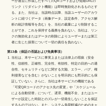
ーが過去に作成したすべてのQRコードおよび短縮URLの
リンク（リダイレクト機能）は即時無効化されるものとす
る。また、当社は、当該時点以降、当該ユーザーのアカウ
ントに紐づくデータ（画像データ、設定条件、アクセス解
析の統計情報等を含む）を、当社の裁量により削除するこ
とができ、これを保持する義務を負わない。当社は、リン
クの無効化またはデータの削除によりユーザーまたは第三
者に生じた損害について一切の責任を負わない。
第13条（保証の否認および免責事項）
当社は、本サービスに事実上または法律上の瑕疵（安全
性、信頼性、正確性、完全性、有効性、特定の目的への適
合性、セキュリティなどに関する欠陥、エラー、バグ、権
利侵害などを含む）がないことを明示的にも黙示的にも保
証していない。さらに、当社は本サービスの機能である
「可変QRコードのアクセス先の変更」や「スケジュール
による自動切替」について、遅滞、機能不全、またはユー
ザーが設定した時刻とのズレが一切発生しないことを保証
するものではない。また、システム負荷軽減のためのキャ