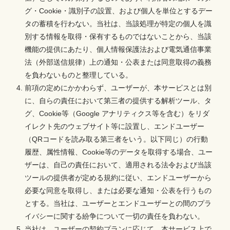
グ・Cookie・識別子の設置、および個人を単位とするデー
タの蓄積を行わない。当社は、当該処理が特定の個人を識
別する情報を取得・保有するものではないことから、当該
機能の提供にあたり、個人情報保護法および電気通信事業
法（外部送信規律）上の通知・公表または同意取得の義務
を負わないものと整理している。
前項の定めにかかわらず、ユーザーが、本サービスとは別
に、自らの責任において第三者の提供する解析ツール、タ
グ、Cookie等（Google アナリティクス等を含む）をリダ
イレクト先のウェブサイト等に設置し、エンドユーザー
（QRコードを読み取る第三者をいう。以下同じ）の行動
履歴、属性情報、Cookie等のデータを取得する場合、ユー
ザーは、自己の責任において、適用される法令および当該
ツールの提供者が定める規約に従い、エンドユーザーから
必要な同意を取得し、または必要な通知・公表を行うもの
とする。当社は、ユーザーとエンドユーザーとの間のプラ
イバシーに関する紛争について一切の責任を負わない。
当社は、ユーザーの契約プランに応じて、本サービス上で